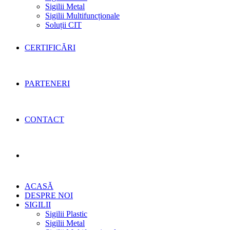
Sigilii Metal
Sigilii Multifuncționale
Soluții CIT
CERTIFICĂRI
PARTENERI
CONTACT
Toggle
ACASĂ
website
DESPRE NOI
SIGILII
Sigilii Plastic
Sigilii Metal
search