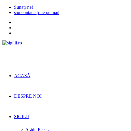
Skip
Sunați-ne!
to
sau contactați-ne pe mail
content
ACASĂ
DESPRE NOI
SIGILII
Sigilii Plastic